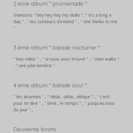
2 eme album " promenade ":
chansons " hey hey hey my diallo ", " it's a long a
day " , " les conteurs d'ireland " , " she thinks to me
"
3 éme album " balade nocturne ":
" hey miles " , " si vous avez trouvé " , " men walks "
, " une jolie lumiére "
4 éme album " balade soul ":
" les abonnés " , " délai , délai , délaye " , " c'est
pour te dire " , " time , le temps " , " jusqu'au bout
du jour " ,
Deuxiéme livrets :