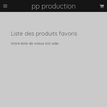
pp production
Passer
au
contenu
principal
Liste des produits favoris
Votre liste de voeux est vide.