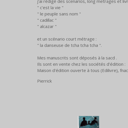
j'ai rédigé des scenarios, long metrages et livr
" c'est la vie "
" le peuple sans nom "
" cadillac "
" alcazar "
et un scénario court métrage :
" la danseuse de tcha tcha tcha ".
Mes manuscrits sont déposés à la sacd .
Ils sont en vente chez les sociétés d'édition :
Maison d'édition ouverte à tous (Edilivre), f
Pierrick