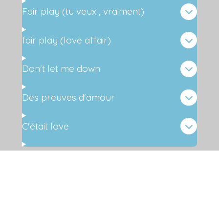
Fair play (tu veux , vraiment)
fair play (love affair)
Don't let me down
Des preuves d'amour
C'était love
PPCOTES à votre service.
Je Crois en la créativité' simple, basé sur l'honnêteté et
qui donne de grands résultats. PPCOTES