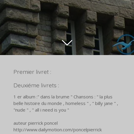
Premier livret :
Deuxiéme livrets :
1 er album :" dans la brume " Chansons : " la plus
belle histoire du monde , homeless " , " billy jane " ,
"nude " , " all i need is you "
auteur pierrick poncel
http://www.dailymotion.com/poncelpierrick