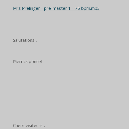
Mrs Prelinger - pré-master 1 - 75 bpm.mp3
Salutations ,
Pierrick poncel
Chers visiteurs ,